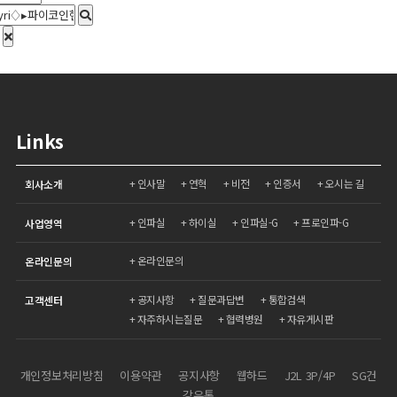
Links
인사말
연혁
비전
인증서
오시는 길
회사소개
인파실
하이실
인파실-G
프로인파-G
사업영역
온라인문의
온라인문의
공지사항
질문과답변
통합검색
고객센터
자주하시는질문
협력병원
자유게시판
개인정보처리방침
이용약관
공지사항
웹하드
J2L 3P/4P
SG건
강유통