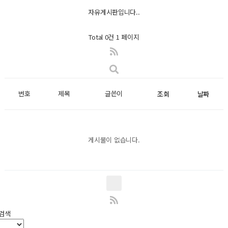
자유게시판입니다..
Total 0건
1 페이지
번호
제목
글쓴이
조회
날짜
게시물이 없습니다.
검색