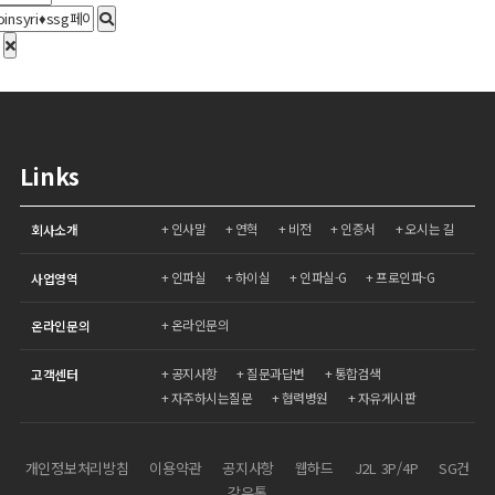
Links
인사말
연혁
비전
인증서
오시는 길
회사소개
인파실
하이실
인파실-G
프로인파-G
사업영역
온라인문의
온라인문의
공지사항
질문과답변
통합검색
고객센터
자주하시는질문
협력병원
자유게시판
개인정보처리방침
이용약관
공지사항
웹하드
J2L 3P/4P
SG건
강유통