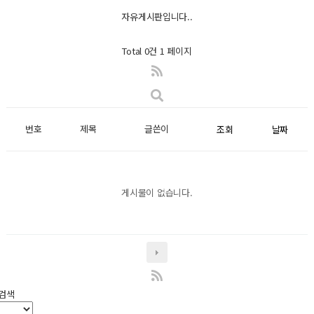
자유게시판입니다..
Total 0건
1 페이지
번호
제목
글쓴이
조회
날짜
게시물이 없습니다.
검색