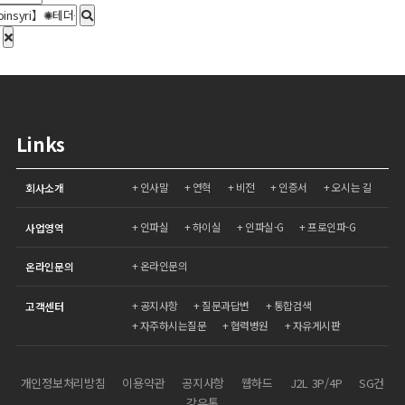
Links
인사말
연혁
비전
인증서
오시는 길
회사소개
인파실
하이실
인파실-G
프로인파-G
사업영역
온라인문의
온라인문의
공지사항
질문과답변
통합검색
고객센터
자주하시는질문
협력병원
자유게시판
개인정보처리방침
이용약관
공지사항
웹하드
J2L 3P/4P
SG건
강유통