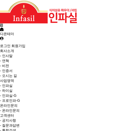
다온테마
로그인
회원가입
회사소개
- 인사말
- 연혁
- 비전
- 인증서
- 오시는 길
사업영역
- 인파실
- 하이실
- 인파실-G
- 프로인파-G
온라인문의
- 온라인문의
고객센터
- 공지사항
- 질문과답변
- 통합검색