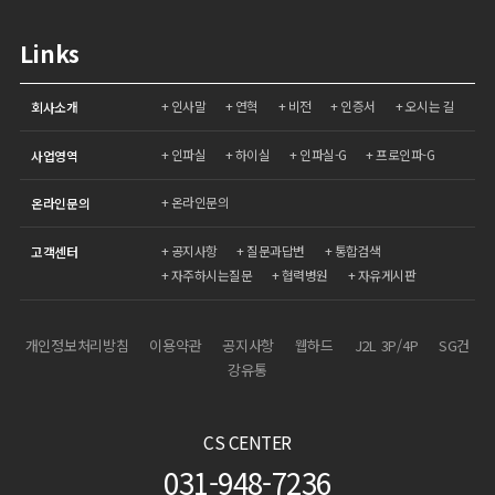
Links
인사말
연혁
비전
인증서
오시는 길
회사소개
인파실
하이실
인파실-G
프로인파-G
사업영역
온라인문의
온라인문의
공지사항
질문과답변
통합검색
고객센터
자주하시는질문
협력병원
자유게시판
개인정보처리방침
이용약관
공지사항
웹하드
J2L 3P/4P
SG건
강유통
CS CENTER
031-948-7236