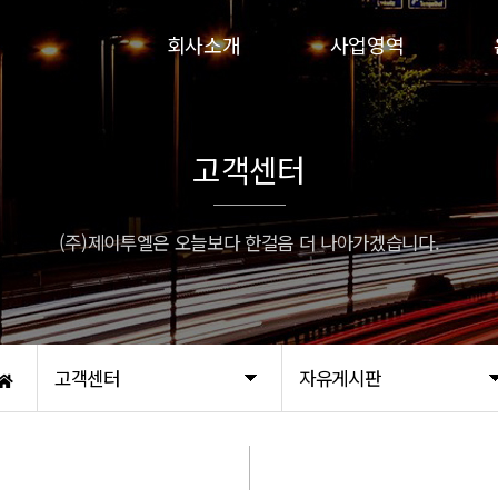
회사소개
사업영역
인사말
인파실
연혁
하이실
고객센터
비전
인파실-G
인증서
프로인파-G
(주)제이투엘은 오늘보다 한걸음 더 나아가겠습니다.
오시는 길
고객센터
자유게시판