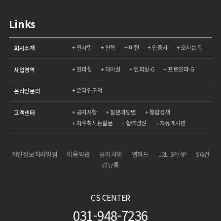
Links
인사말
연혁
비전
인증서
오시는 길
회사소개
인파실
하이실
인파실-G
프로인파-G
사업영역
온라인문의
온라인문의
공지사항
질문과답변
통합검색
고객센터
자주하시는질문
협력병원
자유게시판
개인정보처리방침
이용약관
공지사항
웹하드
J2L 3P/4P
SG건
강유통
CS CENTER
031-948-7236