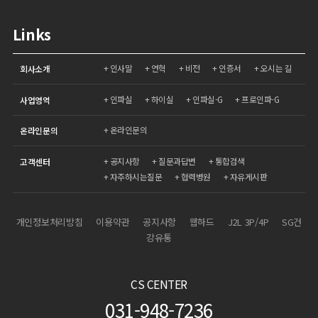
Links
인사말
연혁
비전
인증서
오시는 길
회사소개
인파실
하이실
인파실-G
프로인파-G
사업영역
온라인문의
온라인문의
공지사항
질문과답변
통합검색
고객센터
자주하시는질문
협력병원
자유게시판
개인정보처리방침
이용약관
공지사항
웹하드
J2L 3P/4P
SG건
강유통
CS CENTER
031-948-7236