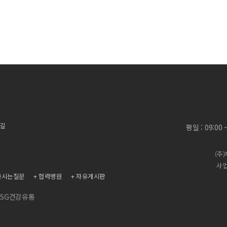
 길
평일 : 09:00
(주
사업
하시는질문
협력병원
자유게시판
SG건강유통