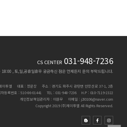
031-948-7236
CS CENTER
 ~ 18:00 , 토,일,공휴일휴무
궁금하신 점은 언제든지 문의 부탁드립니다.
)제이투엘
대표 : 정문상
주소 : 경기도 파주시 광탄면 만장산로 37-1, 2층
자등록번호 : 510-86-01441
TEL : 031-948-7236
H.P : 010-7119-2322
개인정보책임관리자 : 이원무
이메일 : j2l0106@naver.com
Copyright 2019 (주)제이투엘 All Rights Reserved.