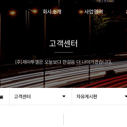
회사소개
사업영역
인사말
인파실
연혁
하이실
고객센터
비전
인파실-G
인증서
프로인파-G
(주)제이투엘은 오늘보다 한걸음 더 나아가겠습니다.
오시는 길
고객센터
자유게시판