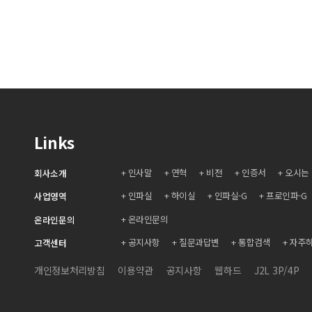
Links
인사말
연혁
비전
인증서
오시는
회사소개
인파실
하이실
인파실-G
프로인파-G
사업영역
온라인문의
온라인문의
공지사항
질문과답변
통합검색
자주
고객센터
개인정보처리방침
이용약관
공지사항
웹하드
J2L 3P/4P