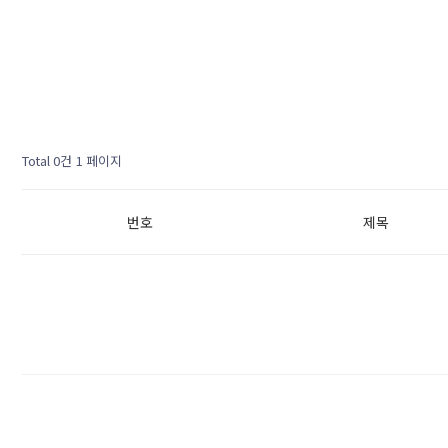
Total 0건
1 페이지
번호
제목
다음검색