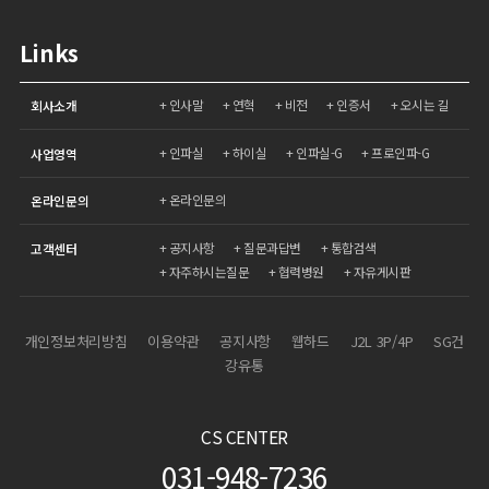
Links
인사말
연혁
비전
인증서
오시는 길
회사소개
인파실
하이실
인파실-G
프로인파-G
사업영역
온라인문의
온라인문의
공지사항
질문과답변
통합검색
고객센터
자주하시는질문
협력병원
자유게시판
개인정보처리방침
이용약관
공지사항
웹하드
J2L 3P/4P
SG건
강유통
CS CENTER
031-948-7236