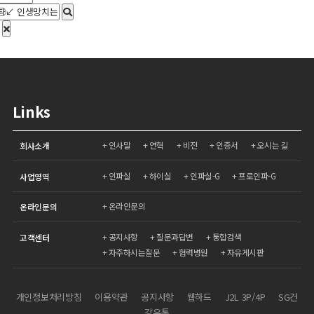
Links
인사말
연혁
비전
인증서
오시는 길
회사소개
인파실
하이실
인파실-G
프로인파-G
사업영역
온라인문의
온라인문의
공지사항
질문과답변
통합검색
고객센터
자주하시는질문
협력병원
자유게시판
개인정보처리방침
이용약관
공지사항
웹하드
J2L 3P/4P
SG건
강유통