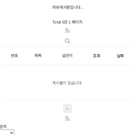
자유게시판입니다..
Total 0건
1 페이지
번호
제목
글쓴이
조회
날짜
게시물이 없습니다.
검색