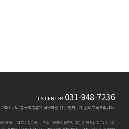
031-948-7236
CS CENTER
 ~ 18:00 , 토,일,공휴일휴무
궁금하신 점은 언제든지 문의 부탁드립니다.
)제이투엘
대표 : 정문상
주소 : 경기도 파주시 광탄면 만장산로 37-1, 2층