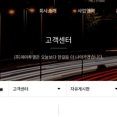
회사소개
사업영역
인사말
인파실
연혁
하이실
고객센터
비전
인파실-G
인증서
프로인파-G
(주)제이투엘은 오늘보다 한걸음 더 나아가겠습니다.
오시는 길
고객센터
자유게시판