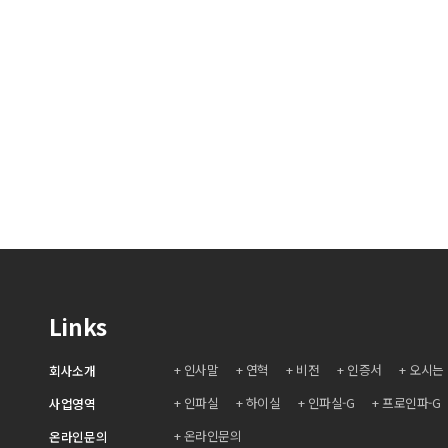
Links
인사말
연혁
비전
인증서
오시는
회사소개
인파실
하이실
인파실-G
프로인파-G
사업영역
온라인문의
온라인문의