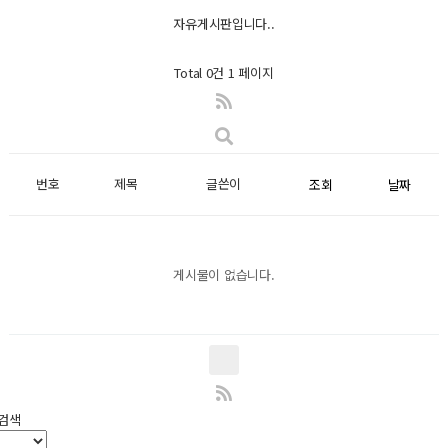
자유게시판입니다..
Total 0건
1 페이지
번호
제목
글쓴이
조회
날짜
게시물이 없습니다.
검색