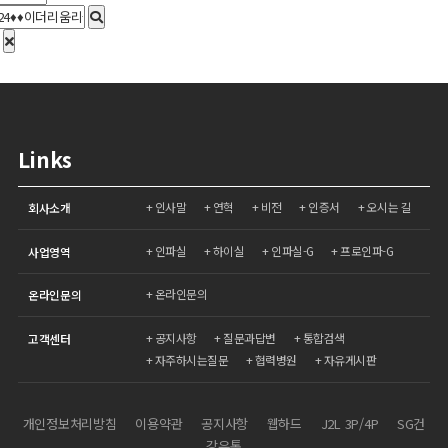
Links
인사말
연혁
비전
인증서
오시는 길
회사소개
인파실
하이실
인파실-G
프로인파-G
사업영역
온라인문의
온라인문의
공지사항
질문과답변
통합검색
고객센터
자주하시는질문
협력병원
자유게시판
개인정보처리방침
이용약관
공지사항
웹하드
J2L 3P/4P
SG건
강유통