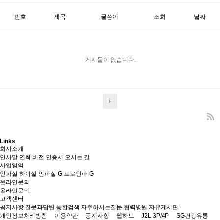
번호
제목
글쓴이
조회
날짜
게시물이 없습니다.
Links
회사소개
인사말
연혁
비전
인증서
오시는 길
사업영역
인파실
하이실
인파실-G
프로인파-G
온라인문의
온라인문의
고객센터
공지사항
질문과답변
통합검색
자주하시는질문
협력병원
자유게시판
개인정보처리방침
이용약관
공지사항
웹하드
J2L 3P/4P
SG건강유통