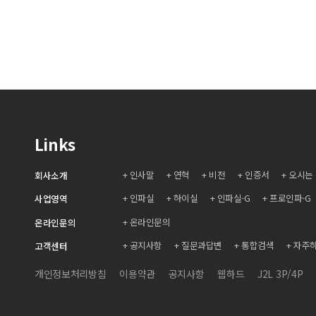
Links
인사말
연혁
비전
인증서
오시는
회사소개
인파실
하이실
인파실-G
프로인파-G
사업영역
온라인문의
온라인문의
공지사항
질문과답변
통합검색
자주
고객센터
개인정보처리방침
이용약관
공지사항
웹하드
J2L 3P/4P