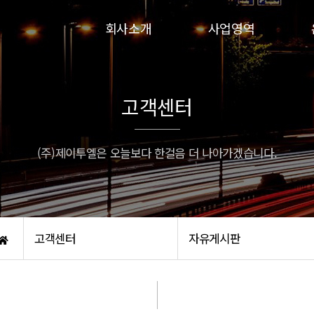
회사소개
사업영역
인사말
인파실
연혁
하이실
고객센터
비전
인파실-G
인증서
프로인파-G
(주)제이투엘은 오늘보다 한걸음 더 나아가겠습니다.
오시는 길
고객센터
자유게시판