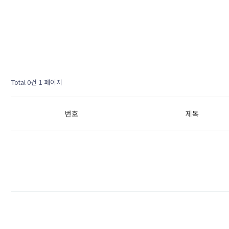
Total 0건
1 페이지
번호
제목
다음검색