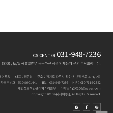
031-948-7236
CS CENTER
 ~ 18:00 , 토,일,공휴일휴무
궁금하신 점은 언제든지 문의 부탁드립니다.
)제이투엘
대표 : 정문상
주소 : 경기도 파주시 광탄면 만장산로 37-1, 2층
자등록번호 : 510-86-01441
TEL : 031-948-7236
H.P : 010-7119-2322
개인정보책임관리자 : 이원무
이메일 : j2l0106@naver.com
Copyright 2019 (주)제이투엘 All Rights Reserved.