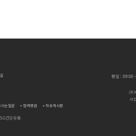
 길
평일 : 09:00
(주
사업
하시는질문
협력병원
자유게시판
SG건강유통