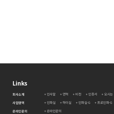
Links
인사말
연혁
비전
인증서
오시는
회사소개
인파실
하이실
인파실-G
프로인파-G
사업영역
온라인문의
온라인문의