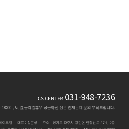
031-948-7236
CS CENTER
 ~ 18:00 , 토,일,공휴일휴무
궁금하신 점은 언제든지 문의 부탁드립니다.
)제이투엘
대표 : 정문상
주소 : 경기도 파주시 광탄면 만장산로 37-1, 2층