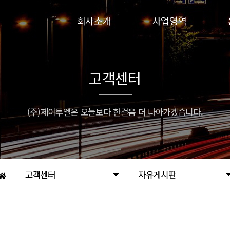
회사소개
사업영역
인사말
인파실
연혁
하이실
고객센터
비전
인파실-G
인증서
프로인파-G
(주)제이투엘은 오늘보다 한걸음 더 나아가겠습니다.
오시는 길
고객센터
자유게시판