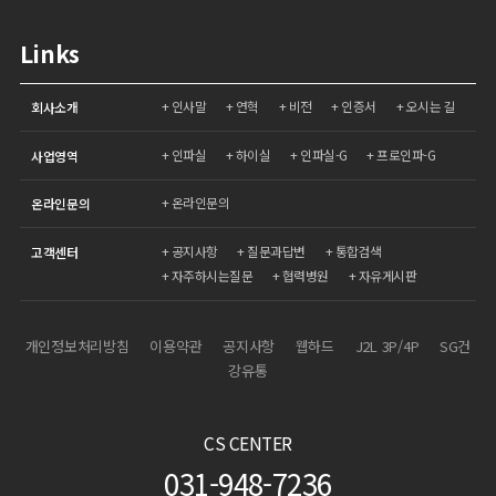
Links
인사말
연혁
비전
인증서
오시는 길
회사소개
인파실
하이실
인파실-G
프로인파-G
사업영역
온라인문의
온라인문의
공지사항
질문과답변
통합검색
고객센터
자주하시는질문
협력병원
자유게시판
개인정보처리방침
이용약관
공지사항
웹하드
J2L 3P/4P
SG건
강유통
CS CENTER
031-948-7236