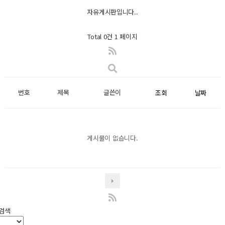
자유게시판입니다..
Total 0건
1 페이지
번호
제목
글쓴이
조회
날짜
게시물이 없습니다.
검색