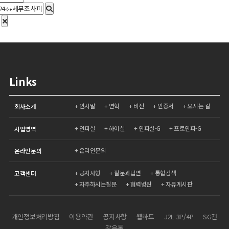
Links
인사말
연혁
비전
인증서
오시는 길
회사소개
인파실
하이실
인파실-G
프로인파-G
사업영역
온라인문의
온라인문의
공지사항
질문과답변
통합검색
고객센터
자주하시는질문
협력병원
자유게시판
개인정보처리방침
이용약관
공지사항
웹하드
J2L 3P/4P
SG건
강유통