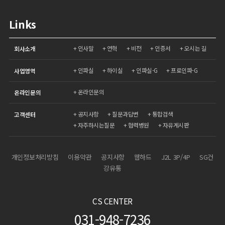
Links
인사말
연혁
비전
인증서
오시는 길
회사소개
인파실
하이실
인파실-G
프로인파-G
사업영역
온라인문의
온라인문의
공지사항
질문과답변
통합검색
고객센터
자주하시는질문
협력병원
자유게시판
개인정보처리방침
이용약관
공지사항
웹하드
J2L 3P/4P
SG건
강유통
CS CENTER
031-948-7236