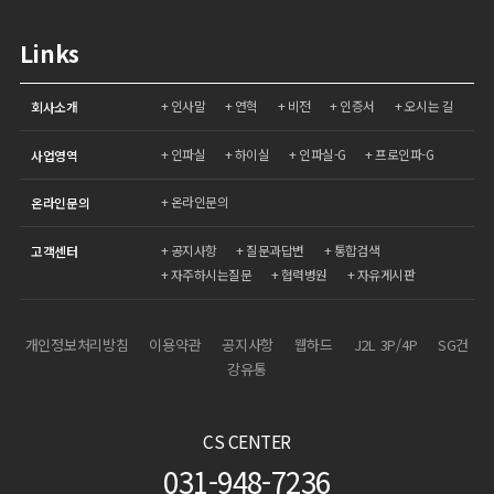
Links
인사말
연혁
비전
인증서
오시는 길
회사소개
인파실
하이실
인파실-G
프로인파-G
사업영역
온라인문의
온라인문의
공지사항
질문과답변
통합검색
고객센터
자주하시는질문
협력병원
자유게시판
개인정보처리방침
이용약관
공지사항
웹하드
J2L 3P/4P
SG건
강유통
CS CENTER
031-948-7236