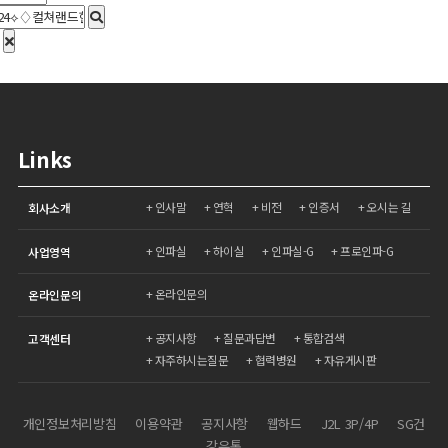
Links
인사말
연혁
비전
인증서
오시는 길
회사소개
인파실
하이실
인파실-G
프로인파-G
사업영역
온라인문의
온라인문의
공지사항
질문과답변
통합검색
고객센터
자주하시는질문
협력병원
자유게시판
개인정보처리방침
이용약관
공지사항
웹하드
J2L 3P/4P
SG건
강유통