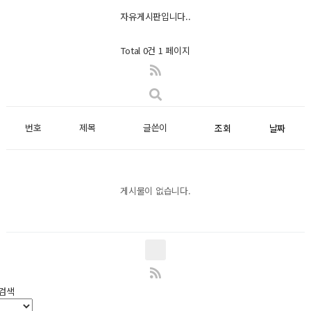
자유게시판입니다..
Total 0건
1 페이지
번호
제목
글쓴이
조회
날짜
게시물이 없습니다.
검색