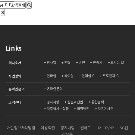
Links
인사말
연혁
비전
인증서
오시는 길
회사소개
인파실
하이실
인파실-G
프로인파-G
사업영역
온라인문의
온라인문의
공지사항
질문과답변
통합검색
고객센터
자주하시는질문
협력병원
자유게시판
개인정보처리방침
이용약관
공지사항
웹하드
J2L 3P/4P
SG건
강유통