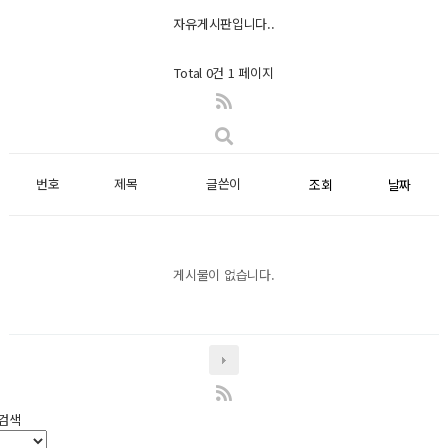
자유게시판입니다..
Total 0건
1 페이지
번호
제목
글쓴이
조회
날짜
게시물이 없습니다.
검색