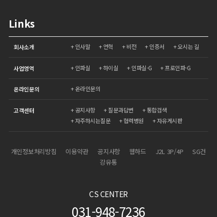
Links
인사말
연혁
비전
인증서
오시는 길
회사소개
인파실
하이실
인파실-G
프로인파-G
사업영역
온라인문의
온라인문의
공지사항
질문과답변
통합검색
고객센터
자주하시는질문
협력병원
자유게시판
개인정보처리방침
이용약관
공지사항
웹하드
J2L 3P/4P
SG건
강유통
CS CENTER
031-948-7236