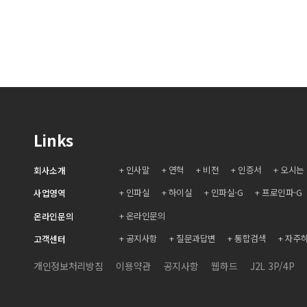
Links
인사말
연혁
비전
인증서
오시는
회사소개
인파실
하이실
인파실-G
프로인파-G
사업영역
온라인문의
온라인문의
공지사항
질문과답변
통합검색
자주
고객센터
개인정보처리방침
이용약관
공지사항
웹하드
J2L 3P/4P