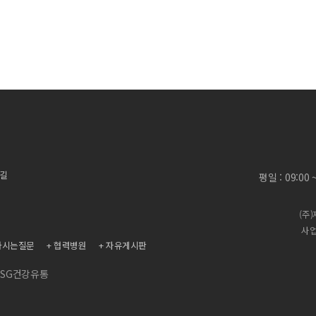
 길
평일 : 09:00
(주
사업
하시는질문
협력병원
자유게시판
SG건강유통