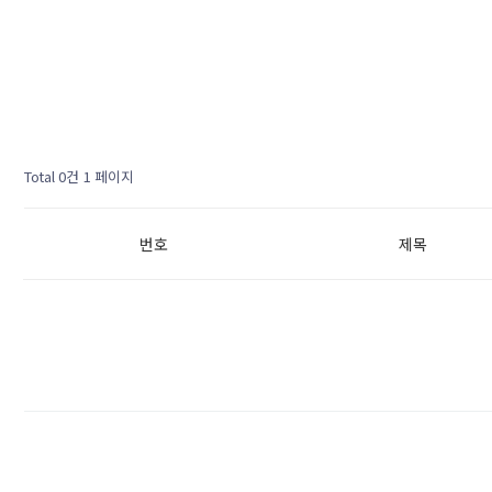
Total 0건
1 페이지
번호
제목
다음검색