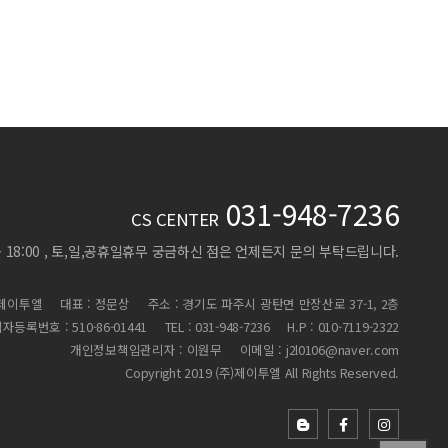
031-948-7236
CS CENTER
 ~ 18:00 , 토,일,공휴일휴무
궁금하신 점은 언제든지 문의 부탁드립니다.
)제이투엘
대표 : 정문상
주소 : 경기도 파주시 광탄면 만장산로 37-1, 2층
자등록번호 : 510-86-01441
TEL : 031-948-7236
H.P : 010-7119-2322
개인정보책임관리자 : 이원무
이메일 : j2l0106@naver.com
Copyright 2019 (주)제이투엘 All Rights Reserved.