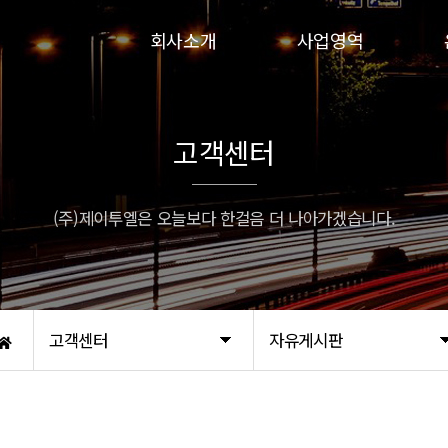
회사소개
사업영역
인사말
인파실
연혁
하이실
고객센터
비전
인파실-G
인증서
프로인파-G
(주)제이투엘은 오늘보다 한걸음 더 나아가겠습니다.
오시는 길
고객센터
자유게시판