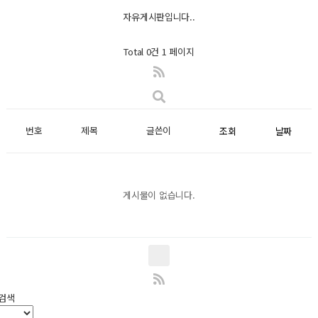
자유게시판입니다..
Total 0건
1 페이지
번호
제목
글쓴이
조회
날짜
게시물이 없습니다.
검색