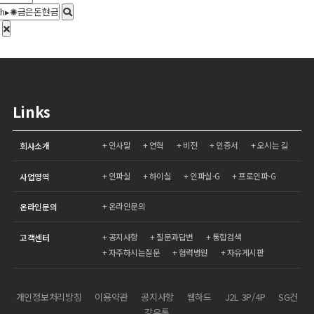
Links
인사말
연혁
비전
인증서
오시는 길
회사소개
인파실
하이실
인파실-G
프로인파-G
사업영역
온라인문의
온라인문의
공지사항
질문과답변
통합검색
고객센터
자주하시는질문
협력병원
자유게시판
개인정보처리방침
이용약관
공지사항
웹하드
J2L 3P/4P
SG건
강유통