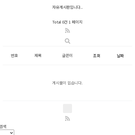
자유게시판입니다..
Total 0건
1 페이지
번호
제목
글쓴이
조회
날짜
게시물이 없습니다.
검색