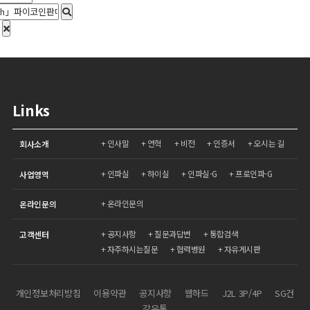
Links
인사말
연혁
비전
인증서
오시는 길
회사소개
인파실
하이실
인파실-G
프로인파-G
사업영역
온라인문의
온라인문의
공지사항
질문과답변
통합검색
고객센터
자주하시는질문
협력병원
자유게시판
개인정보처리방침
이용약관
공지사항
웹하드
J2L 3P/4P
SG건
강유통