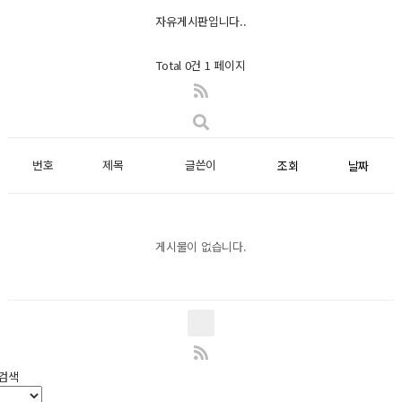
자유게시판입니다..
Total 0건
1 페이지
번호
제목
글쓴이
조회
날짜
게시물이 없습니다.
검색