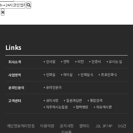
Links
인사말
연혁
비전
인증서
오시는 길
회사소개
인파실
하이실
인파실-G
프로인파-G
사업영역
온라인문의
온라인문의
공지사항
질문과답변
통합검색
고객센터
자주하시는질문
협력병원
자유게시판
개인정보처리방침
이용약관
공지사항
웹하드
J2L 3P/4P
SG건
강유통